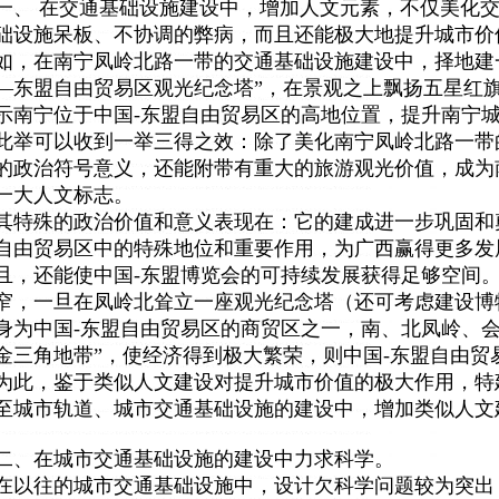
一、 在交通基础设施建设中，增加人文元素，不仅美化
础设施呆板、不协调的弊病，而且还能极大地提升城市价
如，在南宁凤岭北路一带的交通基础设施建设中，择地建
—东盟自由贸易区观光纪念塔”，在景观之上飘扬五星红
示南宁位于中国-东盟自由贸易区的高地位置，提升南宁
此举可以收到一举三得之效：除了美化南宁凤岭北路一带
的政治符号意义，还能附带有重大的旅游观光价值，成为
一大人文标志。
其特殊的政治价值和意义表现在：它的建成进一步巩固和
自由贸易区中的特殊地位和重要作用，为广西赢得更多发
且，还能使中国-东盟博览会的可持续发展获得足够空间。
窄，一旦在凤岭北耸立一座观光纪念塔（还可考虑建设博
身为中国-东盟自由贸易区的商贸区之一，南、北凤岭、会
金三角地带”，使经济得到极大繁荣，则中国-东盟自由贸
为此，鉴于类似人文建设对提升城市价值的极大作用，特
至城市轨道、城市交通基础设施的建设中，增加类似人文
二、在城市交通基础设施的建设中力求科学。
在以往的城市交通基础设施中，设计欠科学问题较为突出