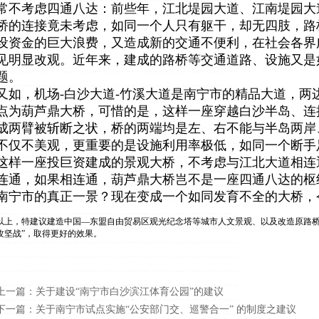
常不考虑四通八达：前些年，江北堤园大道、江南堤园大
桥的连接竟未考虑，如同一个人只有躯干，却无四肢，路
设资金的巨大浪费，又造成新的交通不便利，在社会各界
见明显改观。近年来，建成的路桥等交通道路、设施又是
题。
又如，机场-白沙大道-竹溪大道是南宁市的精品大道，两
点为葫芦鼎大桥，可惜的是，这样一座穿越白沙半岛、连
成两臂被斩断之状，桥的两端均是左、右不能与半岛两岸
不仅不美观，更重要的是设施利用率极低，如同一个断手
这样一座投巨资建成的景观大桥，不考虑与江北大道相连
连通，如果相连通，葫芦鼎大桥岂不是一座四通八达的枢
南宁市的真正一景？现在变成一个如同发育不全的大桥，
以上，特建议建造中国—东盟自由贸易区观光纪念塔等城市人文景观、以及改造原路桥
攻坚战”，取得更好的效果。
上一篇：
关于建设“南宁市白沙滨江体育公园”的建议
下一篇：
关于南宁市试点实施“公安部门交、巡警合一” 的制度之建议