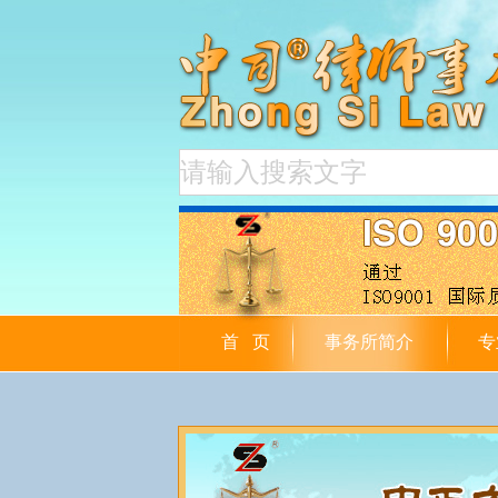
首 页
事务所简介
专